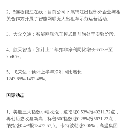
2、5连板锦江在线：目前公司下属锦江出租部分企业与相
关合作方开展了智能网联无人出租车示范运营活动。
3、大众交通：智能网联汽车模式目前尚处于实验阶段。
4、航天智造：预计上半年扣非净利同比增长6513%至
7546%。
5、飞荣达：预计上半年净利同比增长
1243.65%-1492.48%。
国际动态
1、美股三大指数小幅收涨，道指涨0.53%报40211.72点，
再创历史收盘新高，标普500指数涨0.28%报5631.22点，
纳指涨0.4%报18472.57点。卡特彼勒涨3.06%，高盛集团