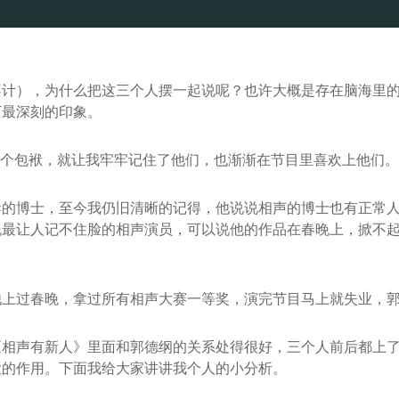
不计），为什么把这三个人摆一起说呢？也许大概是存在脑海里
下最深刻的印象。
一个包袱，就让我牢牢记住了他们，也渐渐在节目里喜欢上他们。
妻的博士，至今我仍旧清晰的记得，他说说相声的博士也有正常
晚最让人记不住脸的相声演员，可以说他的作品在春晚上，掀不
他上过春晚，拿过所有相声大赛一等奖，演完节目马上就失业，
《相声有新人》里面和郭德纲的关系处得很好，三个人前后都上
大的作用。下面我给大家讲讲我个人的小分析。