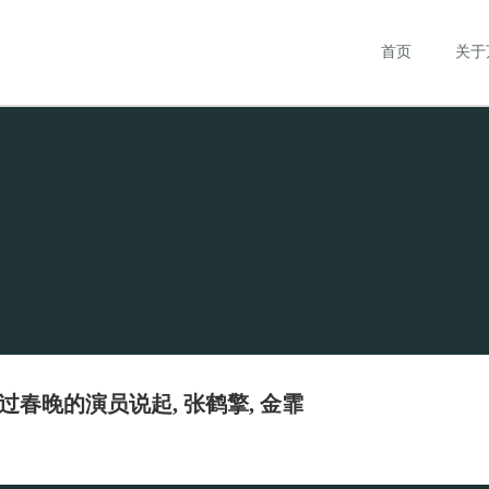
首页
关于
春晚的演员说起, 张鹤擎, 金霏