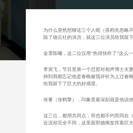
为什么突然想聊这三个人呢（搭档先忽略
除了德云社的演员，就这三位演员给我留
金霏陈曦，这二位仅用“热得快炸了”这么
李寅飞，节目里第一个怼那对相声博士夫
帅到我都忘记他是春晚被我评价为上过春
给我留下了巨大的好感度。
张番（张鹤擎），印象里最深刻就是他说
这三位，都用共同点，而也都不约而同在
近况却完全不同，这里面郭德纲发挥着巨