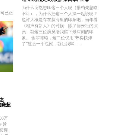
为什么突然想聊这三个人呢（搭档先忽略
：公司已正
不计），为什么把这三个人摆一起说呢？
也许大概是存在脑海里的印象吧，当年看
16日丨阿
《相声有新人》的时候，除了德云社的演
构投资者调
员，就这三位演员给我留下最深刻的印
独立整
象。 金霏陈曦，这二位仅用“热得快炸
了”这么一个包袱，就让我牢......
达
均赚超
00万
 近
业绩预