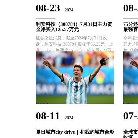
08-23
08-
2024
利安科技（300784）7月31日主力资
75分
金净买入125.57万元
最强喜
证券之星消息，截至2024年7月31日收
今年夏
盘，利安科技(300784)报收于56.25元，上
部大片
涨1.33%，换手率15.77%，成交量2.22万
片《抓
手，成交额1.24亿元。 7月31日的资金流
丽的强
向数据方面，主力资金净流入125.57万
碑，是
元，占总成交额1......
剧。 
肯定不会
08-11
07-
2024
夏日城市city drive｜和我的城市合影
全球市
收涨，