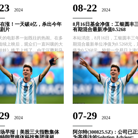
23
08-22
2024
2024
还在涨！一天破4亿，杀出今年
8月16日基金净值：工银圆丰
剧片
有期混合最新净值0.5268
天的电影界一如既往的热闹。在多
本站消息，8月16日，工银圆丰三
陆续上映后，观众们一直叫嚷的大
期混合最新单位净值为0.5268元
娃娃》终于上线了。由于沉腾和马
值为0.5268元，较前一交易日上涨0
强组合，这部电影拥有很高的口
历史数据显示该基金近1个月下跌3.
最有希望“杀”暑期档票房冠军的喜
近3个月下跌10.62%，近6个月下跌
沉腾和马丽的新片现已上线，票房
1.81%，近1年下跌21.28%。......
太差。上映首日票......
29
07-29
2024
2024
场早报｜美股三大指数集体
阿尔特(300825.SZ)：公司已
特朗普媒体科技集团涨超
为英伟达的Solution Advisor: