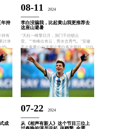
08-11
2024
三年持
李白没骗我，比起黄山我更推荐去
这座山避暑
年持有
“天柱一峰擎日月，洞门千仞锁云
，累计净
雷。”“奇峰出奇云，秀水含秀气。”安徽
.0%。
不止有黄山⛰️这座让李白多次前往，让白
9%，
居易、王安石等诗人纷纷题诗赞美的仙山
⛰️比黄山还值得一去❗-奇峰、怪石、峡
谷、云海等自然景观遍布海拔近1500m，
即便是夏日炎炎，登山......
07-22
2024
正式成
从《相声有新人》这个节目三位上
过春晚的演员说起, 张鹤擎, 金霏