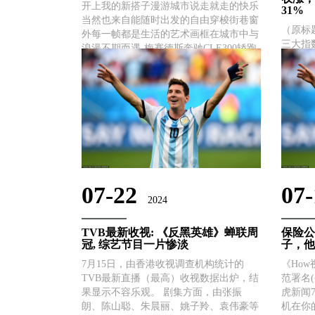
开上我的新搭子漫游城市说走就走的快乐
31%
当然也来自能随时出发的自由穿梭街巷窗
（原标
外每一帧都是生活的艺术画框在城市中与
三大指
浪漫不期而遇-梅赛德斯奔驰CLE300轿跑
涨超3
式的溜背式设计 张力和运动感十足在阳
收涨，
光下格外耀眼 回头率超高！成为城市街
新高。
道上的一道亮丽风......
前一交易
点，涨...
07-22
07-
2024
TVB最新收视: 《反黑英雄》蝉联周
保险公
冠, 综艺节目一片惨淡
子，他
7月15日，由香港收视调查机构统计的
《Ho
TVB最新直播（最高）收视数据出炉，结
范署名(
果显示不容乐观。 剧集方面，由张振
虎新闻
朗、陈山聪、朱晨丽、姚子羚、袁伟豪等
机在你