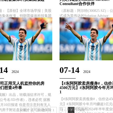
Consultant合作伙伴
题：【原创】全球市场早报｜美股
（原标题：阿尔特(300825.SZ)
数集体收涨，特朗普媒体科技集团
式成为英伟达的Solution Advisor:
1%） 美股市场 美股三大指数集体
Consultant合作伙伴） 格隆汇7月
道指站稳在4万点上方，再创历史
尔特(300825.SZ)近日在接待机
截至收盘，道琼斯工业平均指数比
研时表示，公司是行业领先的提供
日上涨210.82点，收于40211.72
车研发......
...
14
07-14
2024
2024
司正用无人机监控你的房
【#东阿阿胶卖房瘦身#，估价
们想查4件事
4500万元】#东阿阿胶今年月
1
w视频》出品，转载须征求许可，规
【#东阿阿胶卖房瘦身#，估价达45
公号名/ID/作者)，违者必究 据雅
元】#东阿阿胶今年月均赚超1亿元#
7月10日报道 你是否注意到有无人
日，东阿阿胶发布2024年半年度
的房子附近盘旋呢？这可能是保险
首页
上一页
1
2
3
末页